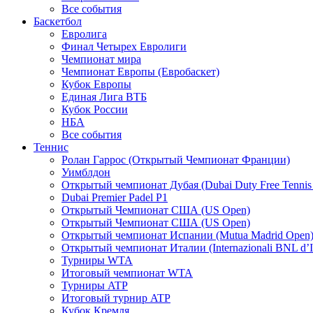
Все события
Баскетбол
Евролига
Финал Четырех Евролиги
Чемпионат мира
Чемпионат Европы (Евробаскет)
Кубок Европы
Единая Лига ВТБ
Кубок России
НБА
Все события
Теннис
Ролан Гаррос (Открытый Чемпионат Франции)
Уимблдон
Открытый чемпионат Дубая (Dubai Duty Free Tennis
Dubai Premier Padel P1
Открытый Чемпионат США (US Open)
Открытый Чемпионат США (US Open)
Открытый чемпионат Испании (Mutua Madrid Open
Открытый чемпионат Италии (Internazionali BNL d’It
Турниры WTA
Итоговый чемпионат WTA
Турниры ATP
Итоговый турнир ATP
Кубок Кремля