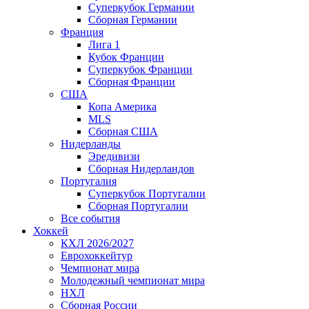
Суперкубок Германии
Сборная Германии
Франция
Лига 1
Кубок Франции
Суперкубок Франции
Сборная Франции
США
Копа Америка
MLS
Сборная США
Нидерланды
Эредивизи
Сборная Нидерландов
Португалия
Суперкубок Португалии
Сборная Португалии
Все события
Хоккей
КХЛ 2026/2027
Еврохоккейтур
Чемпионат мира
Молодежный чемпионат мира
НХЛ
Сборная России