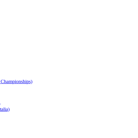
 Championships)
)
alia)