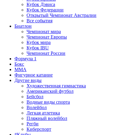
Кубок Дэвиса
Кубок Федерации
Открытый Чемпионат Австралии
Все события
Биатлон
Чемпионат мира
Чемпионат Европы
Кубок мира
Кубок IBU
Чемпионат России
Формула 1
Бокс
MMA
Фигурное катание
Другие виды
Художественная гимнастика
Американский футбол
Бейсбол
Водные виды спорта
Волейбол
Легкая атлетика
Пляжный волейбол
Регби
Киберспорт
#Клубы