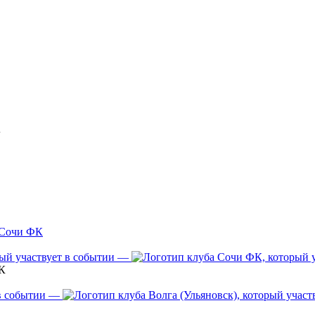
в
Сочи ФК
—
К
—