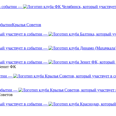
—
Крылья Советов
—
—
—
 Зенит ФК
—
—
Советов
—