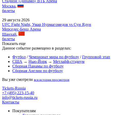
Стадион «Динамо» ВТБ Арена
Москва
,
билеты
29 августа 2026
UFC Fight Night, Умар Нурмагомедов vs Сун Ядун
Мерседес-Бенц Арена
Шанхай
,
билеты
Показать еще
Данное событие размещено в разделах:
Футбол
/
Чемпионат мира по футболу
/
Групповой этап
США
→
Нью-Йорк
→
Метлайф-стэдиум
Сборная Панамы по футболу
Сборная Англии по футболу
Вы уже смотрели
вся история просмотров
Tickets-Russia
+7 (495) 223-15-40
info@tickets-russia.ru
Контакты
Покупателям