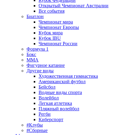
Кубок Федерации
Открытый Чемпионат Австралии
Все события
Биатлон
Чемпионат мира
Чемпионат Европы
Кубок мира
Кубок IBU
Чемпионат России
Формула 1
Бокс
MMA
Фигурное катание
Другие виды
Художественная гимнастика
Американский футбол
Бейсбол
Водные виды спорта
Волейбол
Легкая атлетика
Пляжный волейбол
Регби
Киберспорт
#Клубы
#Сборные