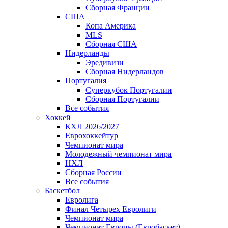
Сборная Франции
США
Копа Америка
MLS
Сборная США
Нидерланды
Эредивизи
Сборная Нидерландов
Португалия
Суперкубок Португалии
Сборная Португалии
Все события
Хоккей
КХЛ 2026/2027
Еврохоккейтур
Чемпионат мира
Молодежный чемпионат мира
НХЛ
Сборная России
Все события
Баскетбол
Евролига
Финал Четырех Евролиги
Чемпионат мира
Чемпионат Европы (Евробаскет)