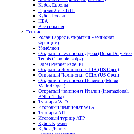
Кубок Европы
Единая Лига ВТБ
Кубок России
НБА
Все события
Теннис
Ролан Гаррос (Открытый Чемпионат
Франции)
Уимблдон
Открытый чемпионат Дубая (Dubai Duty Free
Tennis Championships)
Dubai Premier Padel P1
Открытый Чемпионат США (US Open)
Открытый Чемпионат США (US Open)
Открытый чемпионат Испании (Mutua
Madrid Open)
Открытый чемпионат Италии (Internazionali
BNL d’Italia)
Турниры WTA
Итоговый чемпионат WTA
Турниры ATP
Итоговый турнир ATP
Кубок Кремля
Кубок Дэвиса