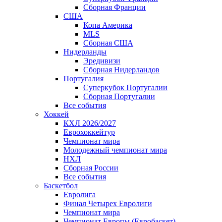
Сборная Франции
США
Копа Америка
MLS
Сборная США
Нидерланды
Эредивизи
Сборная Нидерландов
Португалия
Суперкубок Португалии
Сборная Португалии
Все события
Хоккей
КХЛ 2026/2027
Еврохоккейтур
Чемпионат мира
Молодежный чемпионат мира
НХЛ
Сборная России
Все события
Баскетбол
Евролига
Финал Четырех Евролиги
Чемпионат мира
Чемпионат Европы (Евробаскет)