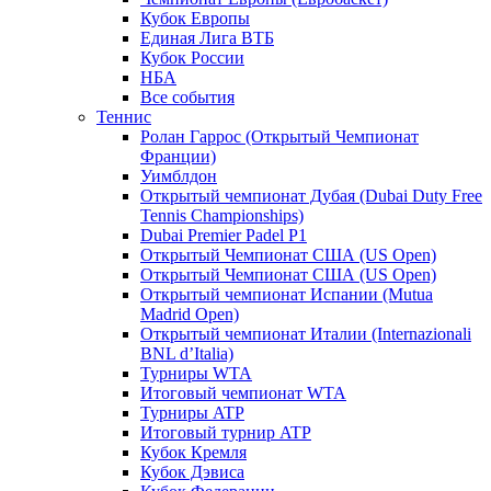
Кубок Европы
Единая Лига ВТБ
Кубок России
НБА
Все события
Теннис
Ролан Гаррос (Открытый Чемпионат
Франции)
Уимблдон
Открытый чемпионат Дубая (Dubai Duty Free
Tennis Championships)
Dubai Premier Padel P1
Открытый Чемпионат США (US Open)
Открытый Чемпионат США (US Open)
Открытый чемпионат Испании (Mutua
Madrid Open)
Открытый чемпионат Италии (Internazionali
BNL d’Italia)
Турниры WTA
Итоговый чемпионат WTA
Турниры ATP
Итоговый турнир ATP
Кубок Кремля
Кубок Дэвиса