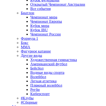
Кубок Федерации
Открытый Чемпионат Австралии
Все события
Биатлон
Чемпионат мира
Чемпионат Европы
Кубок мира
Кубок IBU
Чемпионат России
Формула 1
Бокс
MMA
Фигурное катание
Другие виды
Художественная гимнастика
Американский футбол
Бейсбол
Водные виды спорта
Волейбол
Легкая атлетика
Пляжный волейбол
Регби
Киберспорт
#Клубы
#Сборные