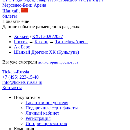
Мерседес-Бенц Арена
Шанхай
,
билеты
Показать еще
Данное событие размещено в разделах:
Хоккей
/
КХЛ 2026/2027
Россия
→
Казань
→
Татнефть-Арена
Ак Барс
Шанхай Дрэгонс ХК (Куньлунь)
Вы уже смотрели
вся история просмотров
Tickets-Russia
+7 (495) 223-15-40
info@tickets-russia.ru
Контакты
Покупателям
Гарантии покупателя
Подарочные сертификаты
Личный кабинет
Регистрация
История просмотров
Компания