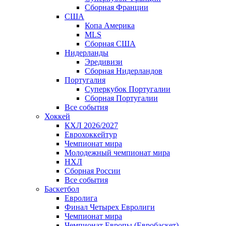
Сборная Франции
США
Копа Америка
MLS
Сборная США
Нидерланды
Эредивизи
Сборная Нидерландов
Португалия
Суперкубок Португалии
Сборная Португалии
Все события
Хоккей
КХЛ 2026/2027
Еврохоккейтур
Чемпионат мира
Молодежный чемпионат мира
НХЛ
Сборная России
Все события
Баскетбол
Евролига
Финал Четырех Евролиги
Чемпионат мира
Чемпионат Европы (Евробаскет)