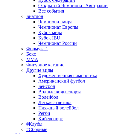
Кубок Федерации
Открытый Чемпионат Австралии
Все события
Биатлон
Чемпионат мира
Чемпионат Европы
Кубок мира
Кубок IBU
Чемпионат России
Формула 1
Бокс
MMA
Фигурное катание
Другие виды
Художественная гимнастика
Американский футбол
Бейсбол
Водные виды спорта
Волейбол
Легкая атлетика
Пляжный волейбол
Регби
Киберспорт
#Клубы
#Сборные