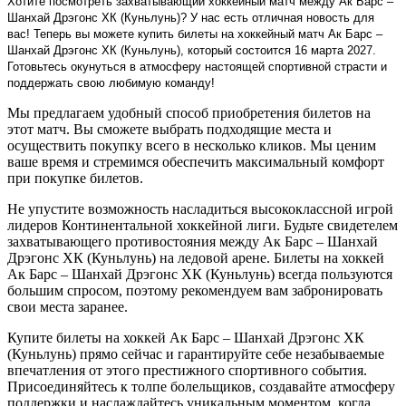
Хотите посмотреть захватывающий хоккейный матч между Ак Барс –
Шанхай Дрэгонс ХК (Куньлунь)? У нас есть отличная новость для
вас! Теперь вы можете купить билеты на хоккейный матч Ак Барс –
Шанхай Дрэгонс ХК (Куньлунь), который состоится 16 марта 2027.
Готовьтесь окунуться в атмосферу настоящей спортивной страсти и
поддержать свою любимую команду!
Мы предлагаем удобный способ приобретения билетов на
этот матч. Вы сможете выбрать подходящие места и
осуществить покупку всего в несколько кликов. Мы ценим
ваше время и стремимся обеспечить максимальный комфорт
при покупке билетов.
Не упустите возможность насладиться высококлассной игрой
лидеров Континентальной хоккейной лиги. Будьте свидетелем
захватывающего противостояния между Ак Барс – Шанхай
Дрэгонс ХК (Куньлунь) на ледовой арене. Билеты на хоккей
Ак Барс – Шанхай Дрэгонс ХК (Куньлунь) всегда пользуются
большим спросом, поэтому рекомендуем вам забронировать
свои места заранее.
Купите билеты на хоккей Ак Барс – Шанхай Дрэгонс ХК
(Куньлунь) прямо сейчас и гарантируйте себе незабываемые
впечатления от этого престижного спортивного события.
Присоединяйтесь к толпе болельщиков, создавайте атмосферу
поддержки и наслаждайтесь уникальным моментом, когда