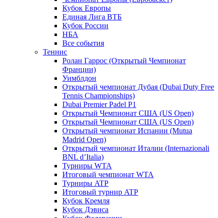
Кубок Европы
Единая Лига ВТБ
Кубок России
НБА
Все события
Теннис
Ролан Гаррос (Открытый Чемпионат
Франции)
Уимблдон
Открытый чемпионат Дубая (Dubai Duty Free
Tennis Championships)
Dubai Premier Padel P1
Открытый Чемпионат США (US Open)
Открытый Чемпионат США (US Open)
Открытый чемпионат Испании (Mutua
Madrid Open)
Открытый чемпионат Италии (Internazionali
BNL d’Italia)
Турниры WTA
Итоговый чемпионат WTA
Турниры ATP
Итоговый турнир ATP
Кубок Кремля
Кубок Дэвиса