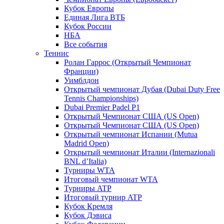
Кубок Европы
Единая Лига ВТБ
Кубок России
НБА
Все события
Теннис
Ролан Гаррос (Открытый Чемпионат
Франции)
Уимблдон
Открытый чемпионат Дубая (Dubai Duty Free
Tennis Championships)
Dubai Premier Padel P1
Открытый Чемпионат США (US Open)
Открытый Чемпионат США (US Open)
Открытый чемпионат Испании (Mutua
Madrid Open)
Открытый чемпионат Италии (Internazionali
BNL d’Italia)
Турниры WTA
Итоговый чемпионат WTA
Турниры ATP
Итоговый турнир ATP
Кубок Кремля
Кубок Дэвиса