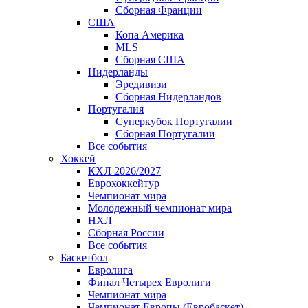
Сборная Франции
США
Копа Америка
MLS
Сборная США
Нидерланды
Эредивизи
Сборная Нидерландов
Португалия
Суперкубок Португалии
Сборная Португалии
Все события
Хоккей
КХЛ 2026/2027
Еврохоккейтур
Чемпионат мира
Молодежный чемпионат мира
НХЛ
Сборная России
Все события
Баскетбол
Евролига
Финал Четырех Евролиги
Чемпионат мира
Чемпионат Европы (Евробаскет)