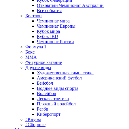
Кубок Федерации
Открытый Чемпионат Австралии
Все события
Биатлон
Чемпионат мира
Чемпионат Европы
Кубок мира
Кубок IBU
Чемпионат России
Формула 1
Бокс
MMA
Фигурное катание
Другие виды
Художественная гимнастика
Американский футбол
Бейсбол
Водные виды спорта
Волейбол
Легкая атлетика
Пляжный волейбол
Регби
Киберспорт
#Клубы
#Сборные