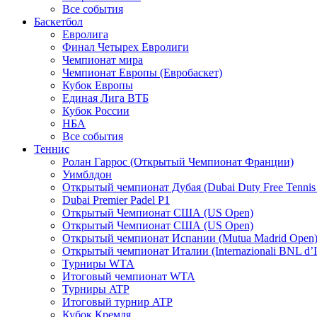
Все события
Баскетбол
Евролига
Финал Четырех Евролиги
Чемпионат мира
Чемпионат Европы (Евробаскет)
Кубок Европы
Единая Лига ВТБ
Кубок России
НБА
Все события
Теннис
Ролан Гаррос (Открытый Чемпионат Франции)
Уимблдон
Открытый чемпионат Дубая (Dubai Duty Free Tennis
Dubai Premier Padel P1
Открытый Чемпионат США (US Open)
Открытый Чемпионат США (US Open)
Открытый чемпионат Испании (Mutua Madrid Open
Открытый чемпионат Италии (Internazionali BNL d’It
Турниры WTA
Итоговый чемпионат WTA
Турниры ATP
Итоговый турнир ATP
Кубок Кремля