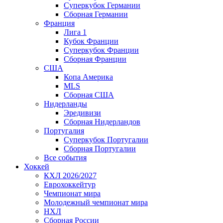
Суперкубок Германии
Сборная Германии
Франция
Лига 1
Кубок Франции
Суперкубок Франции
Сборная Франции
США
Копа Америка
MLS
Сборная США
Нидерланды
Эредивизи
Сборная Нидерландов
Португалия
Суперкубок Португалии
Сборная Португалии
Все события
Хоккей
КХЛ 2026/2027
Еврохоккейтур
Чемпионат мира
Молодежный чемпионат мира
НХЛ
Сборная России