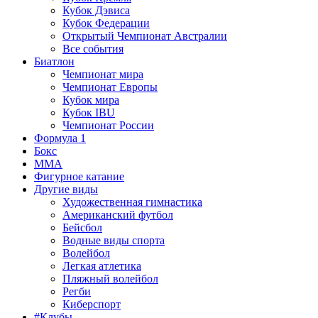
Кубок Дэвиса
Кубок Федерации
Открытый Чемпионат Австралии
Все события
Биатлон
Чемпионат мира
Чемпионат Европы
Кубок мира
Кубок IBU
Чемпионат России
Формула 1
Бокс
MMA
Фигурное катание
Другие виды
Художественная гимнастика
Американский футбол
Бейсбол
Водные виды спорта
Волейбол
Легкая атлетика
Пляжный волейбол
Регби
Киберспорт
#Клубы