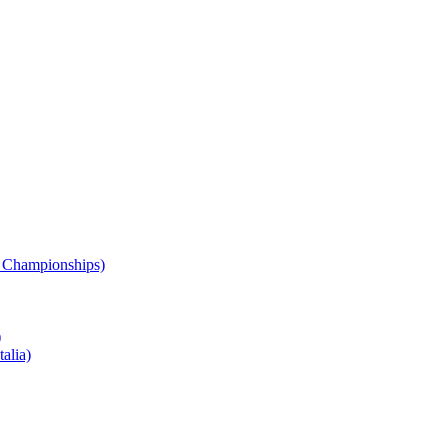
 Championships)
)
alia)