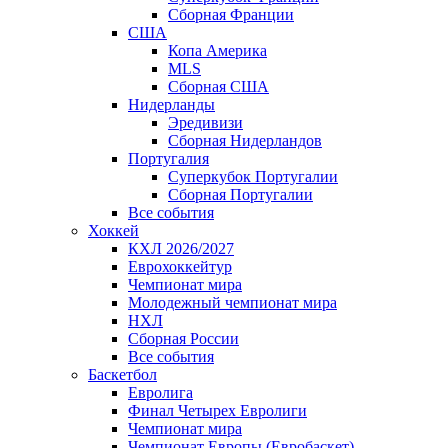
Сборная Франции
США
Копа Америка
MLS
Сборная США
Нидерланды
Эредивизи
Сборная Нидерландов
Португалия
Суперкубок Португалии
Сборная Португалии
Все события
Хоккей
КХЛ 2026/2027
Еврохоккейтур
Чемпионат мира
Молодежный чемпионат мира
НХЛ
Сборная России
Все события
Баскетбол
Евролига
Финал Четырех Евролиги
Чемпионат мира
Чемпионат Европы (Евробаскет)