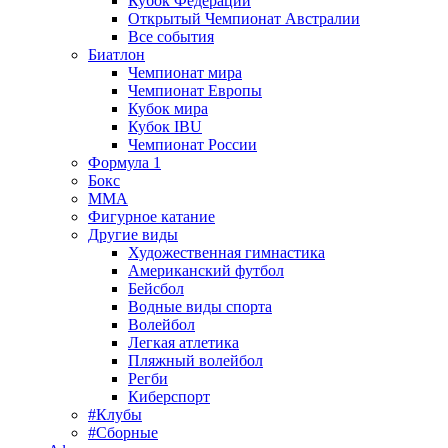
Кубок Федерации
Открытый Чемпионат Австралии
Все события
Биатлон
Чемпионат мира
Чемпионат Европы
Кубок мира
Кубок IBU
Чемпионат России
Формула 1
Бокс
MMA
Фигурное катание
Другие виды
Художественная гимнастика
Американский футбол
Бейсбол
Водные виды спорта
Волейбол
Легкая атлетика
Пляжный волейбол
Регби
Киберспорт
#Клубы
#Сборные