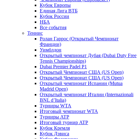
Кубок Европы
Единая Лига ВТБ
Кубок России
НБА
Все события
Теннис
Ролан Гаррос (Открытый Чемпионат
Франции)
Уимблдон
Открытый чемпионат Дубая (Dubai Duty Free
Tennis Championships)
Dubai Premier Padel P1
Открытый Чемпионат США (US Open)
Открытый Чемпионат США (US Open)
Открытый чемпионат Испании (Mutua
Madrid Open)
Открытый чемпионат Италии (Internazionali
BNL d’Italia)
Турниры WTA
Итоговый чемпионат WTA
Турниры ATP
Итоговый турнир ATP
Кубок Кремля
Кубок Дэвиса