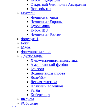
Кубок Федерации
Открытый Чемпионат Австралии
Все события
Биатлон
Чемпионат мира
Чемпионат Европы
Кубок мира
Кубок IBU
Чемпионат России
Формула 1
Бокс
MMA
Фигурное катание
Другие виды
Художественная гимнастика
Американский футбол
Бейсбол
Водные виды спорта
Волейбол
Легкая атлетика
Пляжный волейбол
Регби
Киберспорт
#Клубы
#Сборные