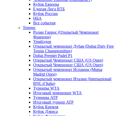
Кубок Европы
Единая Лига ВТБ
Кубок России
НБА
Все события
Теннис
Ролан Гаррос (Открытый Чемпионат
Франции)
Уимблдон
Открытый чемпионат Дубая (Dubai Duty Free
Tennis Championships)
Dubai Premier Padel P1
Открытый Чемпионат США (US Open)
Открытый Чемпионат США (US Open)
Открытый чемпионат Испании (Mutua
Madrid Open)
Открытый чемпионат Италии (Internazionali
BNL d’Italia)
Турниры WTA
Итоговый чемпионат WTA
Турниры ATP
Итоговый турнир ATP
Кубок Кремля
Кубок Дэвиса