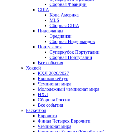
Сборная Франции
США
Копа Америка
MLS
Сборная США
Нидерланды
Эредивизи
Сборная Нидерландов
Португалия
Суперкубок Португалии
Сборная Португалии
Все события
Хоккей
КХЛ 2026/2027
Еврохоккейтур
Чемпионат мира
Молодежный чемпионат мира
НХЛ
Сборная России
Все события
Баскетбол
Евролига
Финал Четырех Евролиги
Чемпионат мира
Чемпионат Европы (Евробаскет)