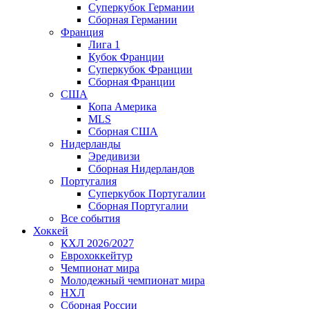
Суперкубок Германии
Сборная Германии
Франция
Лига 1
Кубок Франции
Суперкубок Франции
Сборная Франции
США
Копа Америка
MLS
Сборная США
Нидерланды
Эредивизи
Сборная Нидерландов
Португалия
Суперкубок Португалии
Сборная Португалии
Все события
Хоккей
КХЛ 2026/2027
Еврохоккейтур
Чемпионат мира
Молодежный чемпионат мира
НХЛ
Сборная России