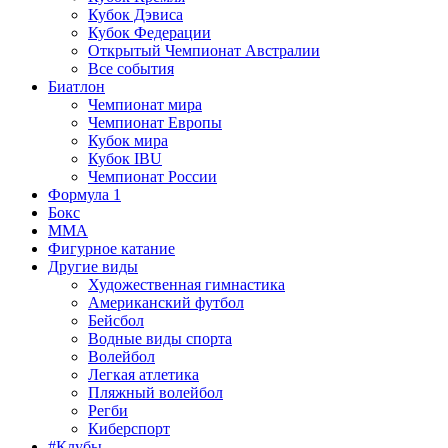
Кубок Дэвиса
Кубок Федерации
Открытый Чемпионат Австралии
Все события
Биатлон
Чемпионат мира
Чемпионат Европы
Кубок мира
Кубок IBU
Чемпионат России
Формула 1
Бокс
MMA
Фигурное катание
Другие виды
Художественная гимнастика
Американский футбол
Бейсбол
Водные виды спорта
Волейбол
Легкая атлетика
Пляжный волейбол
Регби
Киберспорт
#Клубы