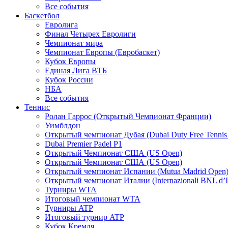
Все события
Баскетбол
Евролига
Финал Четырех Евролиги
Чемпионат мира
Чемпионат Европы (Евробаскет)
Кубок Европы
Единая Лига ВТБ
Кубок России
НБА
Все события
Теннис
Ролан Гаррос (Открытый Чемпионат Франции)
Уимблдон
Открытый чемпионат Дубая (Dubai Duty Free Tennis
Dubai Premier Padel P1
Открытый Чемпионат США (US Open)
Открытый Чемпионат США (US Open)
Открытый чемпионат Испании (Mutua Madrid Open
Открытый чемпионат Италии (Internazionali BNL d’It
Турниры WTA
Итоговый чемпионат WTA
Турниры ATP
Итоговый турнир ATP
Кубок Кремля