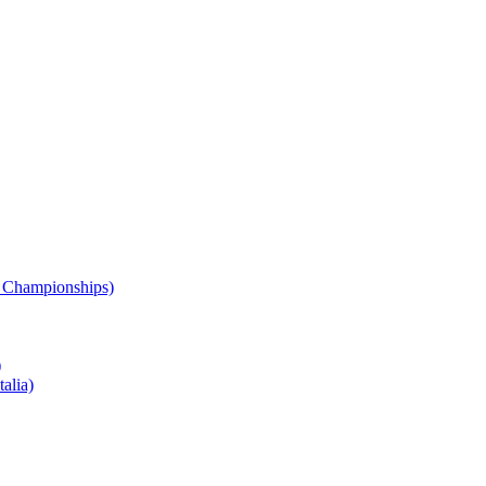
 Championships)
)
alia)