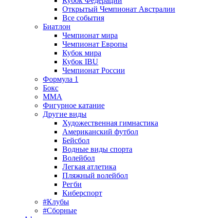
Кубок Федерации
Открытый Чемпионат Австралии
Все события
Биатлон
Чемпионат мира
Чемпионат Европы
Кубок мира
Кубок IBU
Чемпионат России
Формула 1
Бокс
MMA
Фигурное катание
Другие виды
Художественная гимнастика
Американский футбол
Бейсбол
Водные виды спорта
Волейбол
Легкая атлетика
Пляжный волейбол
Регби
Киберспорт
#Клубы
#Сборные