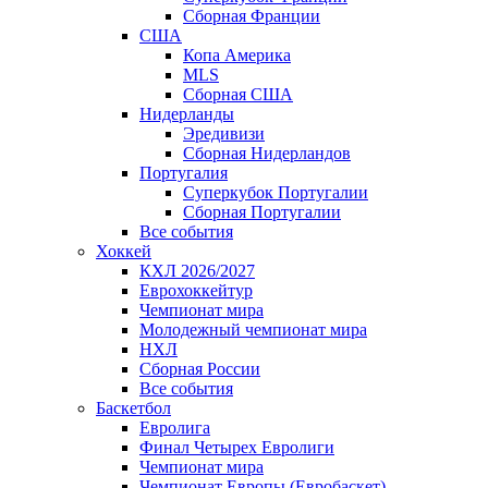
Сборная Франции
США
Копа Америка
MLS
Сборная США
Нидерланды
Эредивизи
Сборная Нидерландов
Португалия
Суперкубок Португалии
Сборная Португалии
Все события
Хоккей
КХЛ 2026/2027
Еврохоккейтур
Чемпионат мира
Молодежный чемпионат мира
НХЛ
Сборная России
Все события
Баскетбол
Евролига
Финал Четырех Евролиги
Чемпионат мира
Чемпионат Европы (Евробаскет)