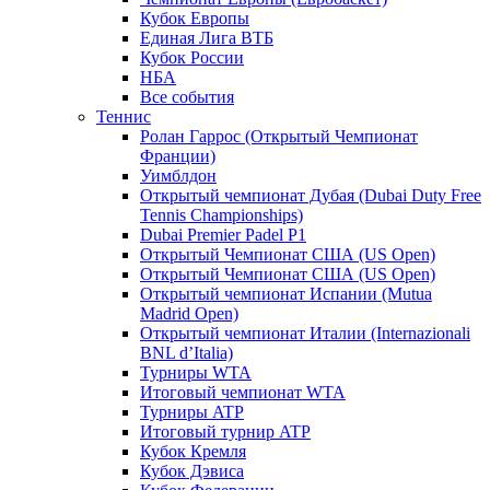
Кубок Европы
Единая Лига ВТБ
Кубок России
НБА
Все события
Теннис
Ролан Гаррос (Открытый Чемпионат
Франции)
Уимблдон
Открытый чемпионат Дубая (Dubai Duty Free
Tennis Championships)
Dubai Premier Padel P1
Открытый Чемпионат США (US Open)
Открытый Чемпионат США (US Open)
Открытый чемпионат Испании (Mutua
Madrid Open)
Открытый чемпионат Италии (Internazionali
BNL d’Italia)
Турниры WTA
Итоговый чемпионат WTA
Турниры ATP
Итоговый турнир ATP
Кубок Кремля
Кубок Дэвиса