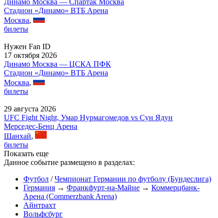
Динамо Москва — Спартак Москва
Стадион «Динамо» ВТБ Арена
Москва
,
билеты
Нужен Fan ID
17 октября 2026
Динамо Москва — ЦСКА ПФК
Стадион «Динамо» ВТБ Арена
Москва
,
билеты
29 августа 2026
UFC Fight Night, Умар Нурмагомедов vs Сун Ядун
Мерседес-Бенц Арена
Шанхай
,
билеты
Показать еще
Данное событие размещено в разделах:
Футбол
/
Чемпионат Германии по футболу (Бундеслига)
Германия
→
Франкфурт-на-Майне
→
Коммерцбанк-
Арена (Commerzbank Arena)
Айнтрахт
Вольфсбург