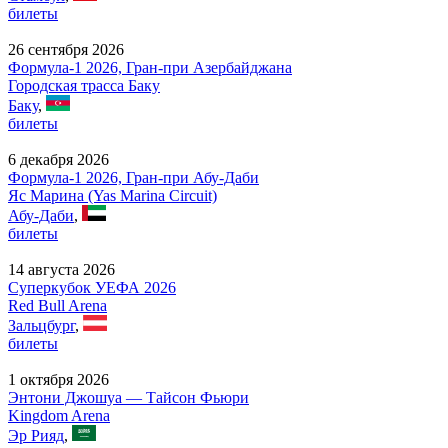
билеты
26 сентября 2026
Формула-1 2026, Гран-при Азербайджана
Городская трасса Баку
Баку
,
билеты
6 декабря 2026
Формула-1 2026, Гран-при Абу-Даби
Яс Марина (Yas Marina Circuit)
Абу-Даби
,
билеты
14 августа 2026
Суперкубок УЕФА 2026
Red Bull Arena
Зальцбург
,
билеты
1 октября 2026
Энтони Джошуа — Тайсон Фьюри
Kingdom Arena
Эр Рияд
,