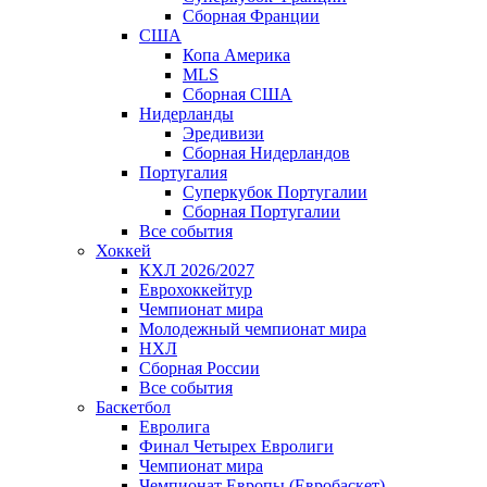
Сборная Франции
США
Копа Америка
MLS
Сборная США
Нидерланды
Эредивизи
Сборная Нидерландов
Португалия
Суперкубок Португалии
Сборная Португалии
Все события
Хоккей
КХЛ 2026/2027
Еврохоккейтур
Чемпионат мира
Молодежный чемпионат мира
НХЛ
Сборная России
Все события
Баскетбол
Евролига
Финал Четырех Евролиги
Чемпионат мира
Чемпионат Европы (Евробаскет)