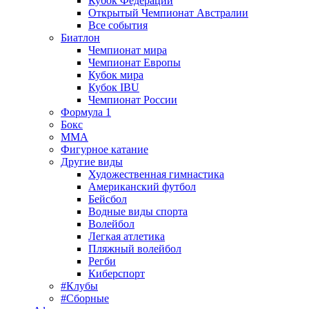
Кубок Федерации
Открытый Чемпионат Австралии
Все события
Биатлон
Чемпионат мира
Чемпионат Европы
Кубок мира
Кубок IBU
Чемпионат России
Формула 1
Бокс
MMA
Фигурное катание
Другие виды
Художественная гимнастика
Американский футбол
Бейсбол
Водные виды спорта
Волейбол
Легкая атлетика
Пляжный волейбол
Регби
Киберспорт
#Клубы
#Сборные