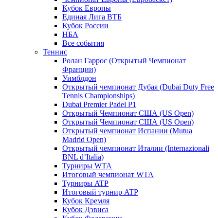
Кубок Европы
Единая Лига ВТБ
Кубок России
НБА
Все события
Теннис
Ролан Гаррос (Открытый Чемпионат
Франции)
Уимблдон
Открытый чемпионат Дубая (Dubai Duty Free
Tennis Championships)
Dubai Premier Padel P1
Открытый Чемпионат США (US Open)
Открытый Чемпионат США (US Open)
Открытый чемпионат Испании (Mutua
Madrid Open)
Открытый чемпионат Италии (Internazionali
BNL d’Italia)
Турниры WTA
Итоговый чемпионат WTA
Турниры ATP
Итоговый турнир ATP
Кубок Кремля
Кубок Дэвиса