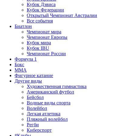
Кубок Дэвиса
Кубок Федерации
Открытый Чемпионат Австралии
Все события
Биатлон
Чемпионат мира
Чемпионат Европы
Кубок мира
Кубок IBU
Чемпионат России
Формула 1
Бокс
MMA
Фигурное катание
Другие виды
Художественная гимнастика
Американский футбол
Бейсбол
Водные виды спорта
Волейбол
Легкая атлетика
Пляжный волейбол
Регби
Киберспорт
#Клубы