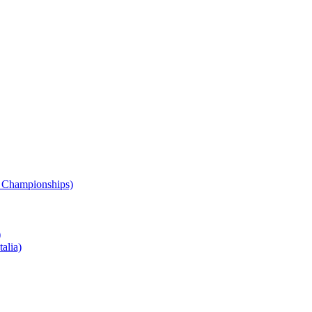
 Championships)
)
alia)