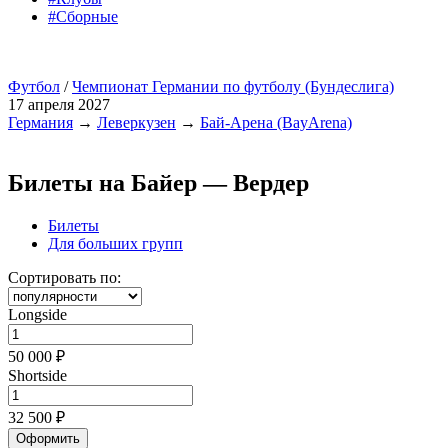
#Сборные
Футбол
/
Чемпионат Германии по футболу (Бундеслига)
17 апреля 2027
Германия
→
Леверкузен
→
Бай-Арена (BayArena)
Билеты на Байер — Вердер
Билеты
Для больших групп
Сортировать по:
Longside
50 000 ₽
Shortside
32 500 ₽
Оформить