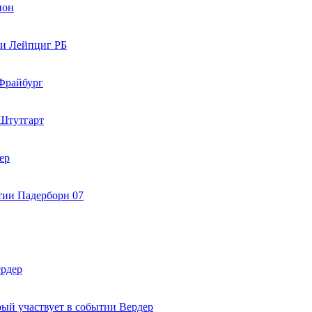
ион
Лейпциг РБ
райбург
Штутгарт
ер
Падерборн 07
рдер
Вердер