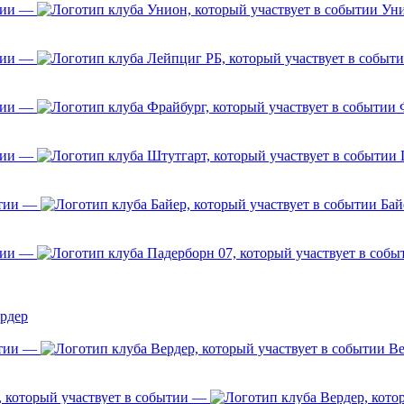
—
Ун
—
—
Ф
—
—
Бай
—
рдер
—
Ве
—