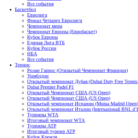
Все события
Баскетбол
Евролига
Финал Четырех Евролиги
Чемпионат мира
Чемпионат Европы (Евробаскет)
Кубок Европы
Единая Лига ВТБ
Кубок России
НБА
Все события
Теннис
Ролан Гаррос (Открытый Чемпионат Франции)
Уимблдон
Открытый чемпионат Дубая (Dubai Duty Free Tennis
Dubai Premier Padel P1
Открытый Чемпионат США (US Open)
Открытый Чемпионат США (US Open)
Открытый чемпионат Испании (Mutua Madrid Open
Открытый чемпионат Италии (Internazionali BNL d’It
Турниры WTA
Итоговый чемпионат WTA
Турниры ATP
Итоговый турнир ATP
Кубок Кремля