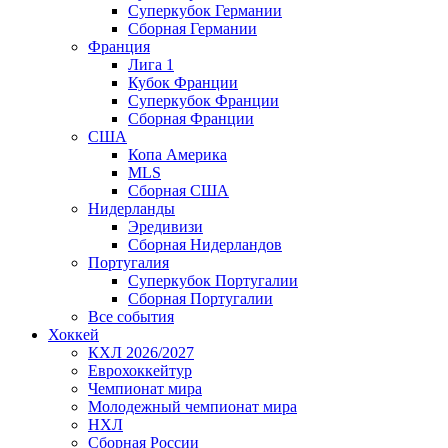
Суперкубок Германии
Сборная Германии
Франция
Лига 1
Кубок Франции
Суперкубок Франции
Сборная Франции
США
Копа Америка
MLS
Сборная США
Нидерланды
Эредивизи
Сборная Нидерландов
Португалия
Суперкубок Португалии
Сборная Португалии
Все события
Хоккей
КХЛ 2026/2027
Еврохоккейтур
Чемпионат мира
Молодежный чемпионат мира
НХЛ
Сборная России