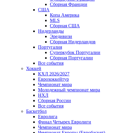
Сборная Франции
США
Копа Америка
MLS
Сборная США
Нидерланды
Эредивизи
Сборная Нидерландов
Португалия
Суперкубок Португалии
Сборная Португалии
Все события
Хоккей
КХЛ 2026/2027
Еврохоккейтур
Чемпионат мира
Молодежный чемпионат мира
НХЛ
Сборная России
Все события
Баскетбол
Евролига
Финал Четырех Евролиги
Чемпионат мира
Чемпионат Европы (Евробаскет)