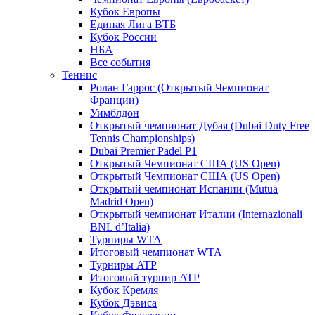
Кубок Европы
Единая Лига ВТБ
Кубок России
НБА
Все события
Теннис
Ролан Гаррос (Открытый Чемпионат
Франции)
Уимблдон
Открытый чемпионат Дубая (Dubai Duty Free
Tennis Championships)
Dubai Premier Padel P1
Открытый Чемпионат США (US Open)
Открытый Чемпионат США (US Open)
Открытый чемпионат Испании (Mutua
Madrid Open)
Открытый чемпионат Италии (Internazionali
BNL d’Italia)
Турниры WTA
Итоговый чемпионат WTA
Турниры ATP
Итоговый турнир ATP
Кубок Кремля
Кубок Дэвиса