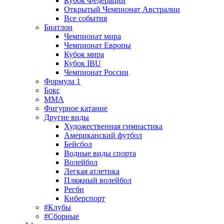
Кубок Федерации
Открытый Чемпионат Австралии
Все события
Биатлон
Чемпионат мира
Чемпионат Европы
Кубок мира
Кубок IBU
Чемпионат России
Формула 1
Бокс
MMA
Фигурное катание
Другие виды
Художественная гимнастика
Американский футбол
Бейсбол
Водные виды спорта
Волейбол
Легкая атлетика
Пляжный волейбол
Регби
Киберспорт
#Клубы
#Сборные