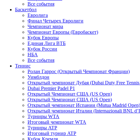
Все события
Баскетбол
Евролига
Финал Четырех Евролиги
Чемпионат мира
Чемпионат Европы (Евробаскет)
Кубок Европы
Единая Лига ВТБ
Кубок России
НБА
Все события
Теннис
Ролан Гаррос (Открытый Чемпионат Франции)
Уимблдон
Открытый чемпионат Дубая (Dubai Duty Free Tennis
Dubai Premier Padel P1
Открытый Чемпионат США (US Open)
Открытый Чемпионат США (US Open)
Открытый чемпионат Испании (Mutua Madrid Open
Открытый чемпионат Италии (Internazionali BNL d’It
Турниры WTA
Итоговый чемпионат WTA
Турниры ATP
Итоговый турнир ATP
Кубок Кремля