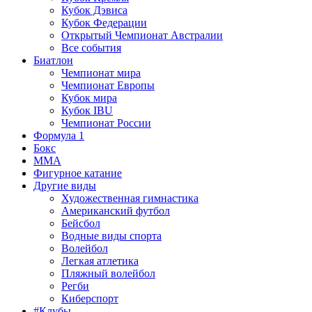
Кубок Дэвиса
Кубок Федерации
Открытый Чемпионат Австралии
Все события
Биатлон
Чемпионат мира
Чемпионат Европы
Кубок мира
Кубок IBU
Чемпионат России
Формула 1
Бокс
MMA
Фигурное катание
Другие виды
Художественная гимнастика
Американский футбол
Бейсбол
Водные виды спорта
Волейбол
Легкая атлетика
Пляжный волейбол
Регби
Киберспорт
#Клубы