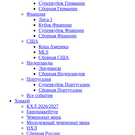
Суперкубок Германии
Сборная Германии
Франция
Лига 1
Кубок Франции
Суперкубок Франции
Сборная Франции
США
Копа Америка
MLS
Сборная США
Нидерланды
Эредивизи
Сборная Нидерландов
Португалия
Суперкубок Португалии
Сборная Португалии
Все события
Хоккей
КХЛ 2026/2027
Еврохоккейтур
Чемпионат мира
Молодежный чемпионат мира
НХЛ
Сборная России