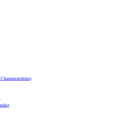
 Championships)
)
alia)