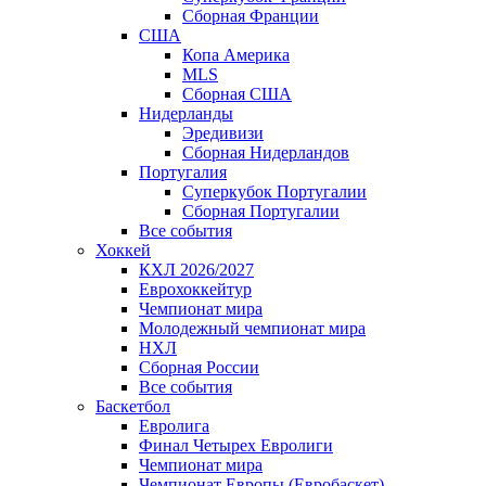
Сборная Франции
США
Копа Америка
MLS
Сборная США
Нидерланды
Эредивизи
Сборная Нидерландов
Португалия
Суперкубок Португалии
Сборная Португалии
Все события
Хоккей
КХЛ 2026/2027
Еврохоккейтур
Чемпионат мира
Молодежный чемпионат мира
НХЛ
Сборная России
Все события
Баскетбол
Евролига
Финал Четырех Евролиги
Чемпионат мира
Чемпионат Европы (Евробаскет)