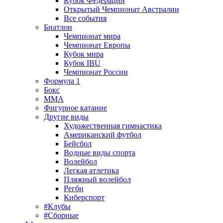
Кубок Федерации
Открытый Чемпионат Австралии
Все события
Биатлон
Чемпионат мира
Чемпионат Европы
Кубок мира
Кубок IBU
Чемпионат России
Формула 1
Бокс
MMA
Фигурное катание
Другие виды
Художественная гимнастика
Американский футбол
Бейсбол
Водные виды спорта
Волейбол
Легкая атлетика
Пляжный волейбол
Регби
Киберспорт
#Клубы
#Сборные