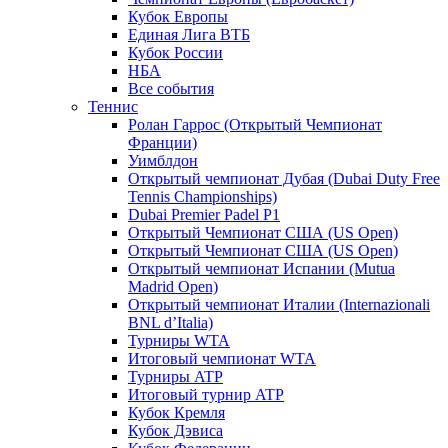
Кубок Европы
Единая Лига ВТБ
Кубок России
НБА
Все события
Теннис
Ролан Гаррос (Открытый Чемпионат
Франции)
Уимблдон
Открытый чемпионат Дубая (Dubai Duty Free
Tennis Championships)
Dubai Premier Padel P1
Открытый Чемпионат США (US Open)
Открытый Чемпионат США (US Open)
Открытый чемпионат Испании (Mutua
Madrid Open)
Открытый чемпионат Италии (Internazionali
BNL d’Italia)
Турниры WTA
Итоговый чемпионат WTA
Турниры ATP
Итоговый турнир ATP
Кубок Кремля
Кубок Дэвиса