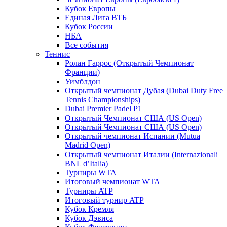
Кубок Европы
Единая Лига ВТБ
Кубок России
НБА
Все события
Теннис
Ролан Гаррос (Открытый Чемпионат
Франции)
Уимблдон
Открытый чемпионат Дубая (Dubai Duty Free
Tennis Championships)
Dubai Premier Padel P1
Открытый Чемпионат США (US Open)
Открытый Чемпионат США (US Open)
Открытый чемпионат Испании (Mutua
Madrid Open)
Открытый чемпионат Италии (Internazionali
BNL d’Italia)
Турниры WTA
Итоговый чемпионат WTA
Турниры ATP
Итоговый турнир ATP
Кубок Кремля
Кубок Дэвиса