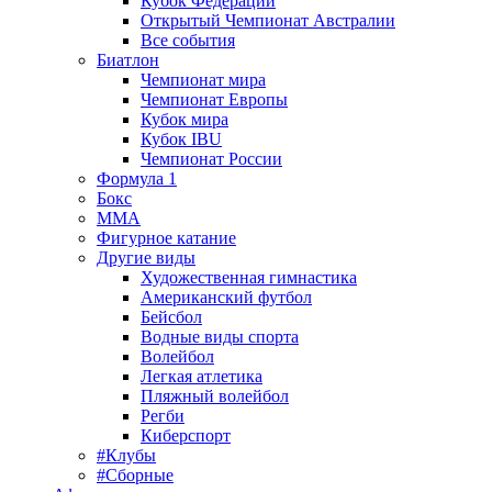
Кубок Федерации
Открытый Чемпионат Австралии
Все события
Биатлон
Чемпионат мира
Чемпионат Европы
Кубок мира
Кубок IBU
Чемпионат России
Формула 1
Бокс
MMA
Фигурное катание
Другие виды
Художественная гимнастика
Американский футбол
Бейсбол
Водные виды спорта
Волейбол
Легкая атлетика
Пляжный волейбол
Регби
Киберспорт
#Клубы
#Сборные