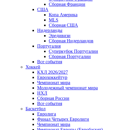
Сборная Франции
США
Копа Америка
MLS
Сборная США
Нидерланды
Эредивизи
Сборная Нидерландов
Португалия
Суперкубок Португалии
Сборная Португалии
Все события
Хоккей
КХЛ 2026/2027
Еврохоккейтур
Чемпионат мира
Молодежный чемпионат мира
НХЛ
Сборная России
Все события
Баскетбол
Евролига
Финал Четырех Евролиги
Чемпионат мира
Чемпионат Европы (Евробаскет)