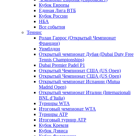
Кубок Европы
Единая Лига ВТБ
Кубок России
НБА
Все события
Теннис
Ролан Гаррос (Открытый Чемпионат
Франции)
Уимблдон
Открытый чемпионат Дубая (Dubai Duty Free
Tennis Championships)
Dubai Premier Padel P1
Открытый Чемпионат США (US Open)
Открытый Чемпионат США (US Open)
Открытый чемпионат Испании (Mutua
Madrid Open)
Открытый чемпионат Италии (Internazionali
BNL d’Italia)
Турниры WTA
Итоговый чемпионат WTA
Турниры ATP
Итоговый турнир ATP
Кубок Кремля
Кубок Дэвиса