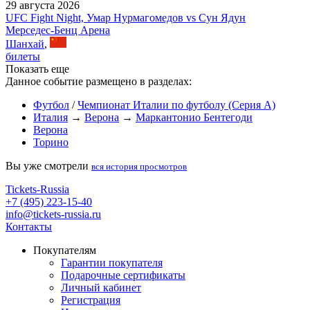
29 августа 2026
UFC Fight Night, Умар Нурмагомедов vs Сун Ядун
Мерседес-Бенц Арена
Шанхай
,
билеты
Показать еще
Данное событие размещено в разделах:
Футбол
/
Чемпионат Италии по футболу (Серия А)
Италия
→
Верона
→
Маркантонио Бентегоди
Верона
Торино
Вы уже смотрели
вся история просмотров
Tickets-Russia
+7 (495) 223-15-40
info@tickets-russia.ru
Контакты
Покупателям
Гарантии покупателя
Подарочные сертификаты
Личный кабинет
Регистрация