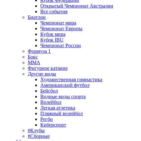
Кубок Федерации
Открытый Чемпионат Австралии
Все события
Биатлон
Чемпионат мира
Чемпионат Европы
Кубок мира
Кубок IBU
Чемпионат России
Формула 1
Бокс
MMA
Фигурное катание
Другие виды
Художественная гимнастика
Американский футбол
Бейсбол
Водные виды спорта
Волейбол
Легкая атлетика
Пляжный волейбол
Регби
Киберспорт
#Клубы
#Сборные