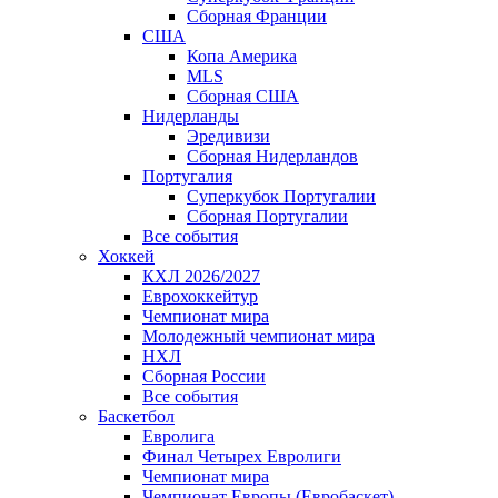
Сборная Франции
США
Копа Америка
MLS
Сборная США
Нидерланды
Эредивизи
Сборная Нидерландов
Португалия
Суперкубок Португалии
Сборная Португалии
Все события
Хоккей
КХЛ 2026/2027
Еврохоккейтур
Чемпионат мира
Молодежный чемпионат мира
НХЛ
Сборная России
Все события
Баскетбол
Евролига
Финал Четырех Евролиги
Чемпионат мира
Чемпионат Европы (Евробаскет)