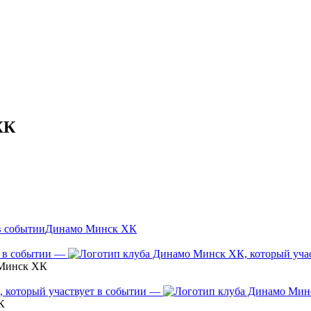
ХК
Динамо Минск ХК
—
 Минск ХК
—
К