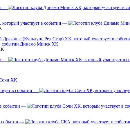
—
—
К
Динамо Минск ХК
ХК
—
Сочи ХК
—
—
—