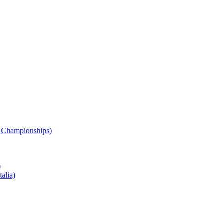
 Championships)
)
alia)