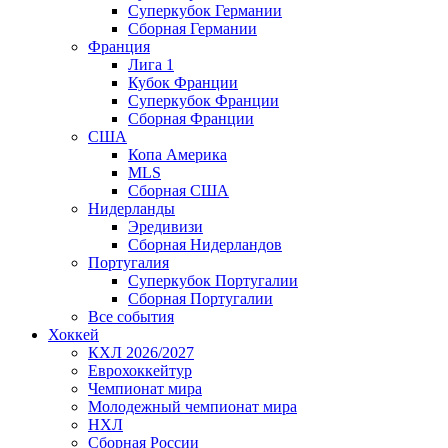
Суперкубок Германии
Сборная Германии
Франция
Лига 1
Кубок Франции
Суперкубок Франции
Сборная Франции
США
Копа Америка
MLS
Сборная США
Нидерланды
Эредивизи
Сборная Нидерландов
Португалия
Суперкубок Португалии
Сборная Португалии
Все события
Хоккей
КХЛ 2026/2027
Еврохоккейтур
Чемпионат мира
Молодежный чемпионат мира
НХЛ
Сборная России