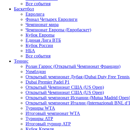
Все события
Баскетбол
Евролига
Финал Четырех Евролиги
Чемпионат мира
Чемпионат Европы (Евробаскет)
Кубок Европы
Единая Лига ВТБ
Кубок России
НБА
Все события
Теннис
Ролан Гаррос (Открытый Чемпионат Франции)
Уимблдон
Открытый чемпионат Дубая (Dubai Duty Free Tennis
Dubai Premier Padel P1
Открытый Чемпионат США (US Open)
Открытый Чемпионат США (US Open)
Открытый чемпионат Испании (Mutua Madrid Open
Открытый чемпионат Италии (Internazionali BNL d’It
Турниры WTA
Итоговый чемпионат WTA
Турниры ATP
Итоговый турнир ATP
Кубок Кремля