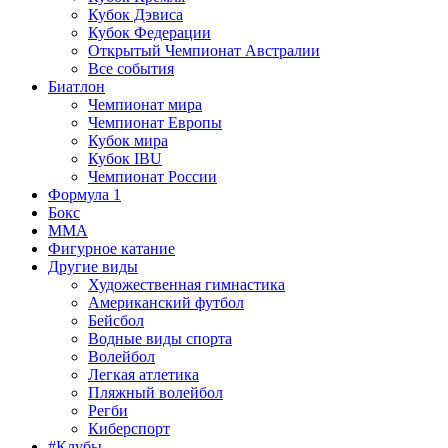
Кубок Дэвиса
Кубок Федерации
Открытый Чемпионат Австралии
Все события
Биатлон
Чемпионат мира
Чемпионат Европы
Кубок мира
Кубок IBU
Чемпионат России
Формула 1
Бокс
MMA
Фигурное катание
Другие виды
Художественная гимнастика
Американский футбол
Бейсбол
Водные виды спорта
Волейбол
Легкая атлетика
Пляжный волейбол
Регби
Киберспорт
#Клубы