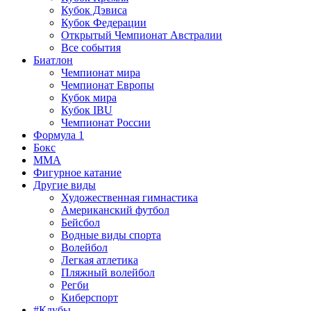
Кубок Дэвиса
Кубок Федерации
Открытый Чемпионат Австралии
Все события
Биатлон
Чемпионат мира
Чемпионат Европы
Кубок мира
Кубок IBU
Чемпионат России
Формула 1
Бокс
MMA
Фигурное катание
Другие виды
Художественная гимнастика
Американский футбол
Бейсбол
Водные виды спорта
Волейбол
Легкая атлетика
Пляжный волейбол
Регби
Киберспорт
#Клубы