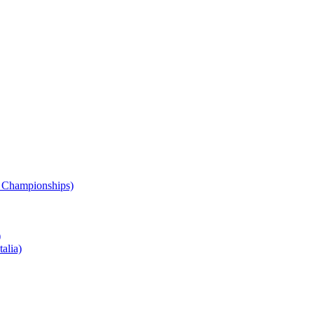
 Championships)
)
alia)