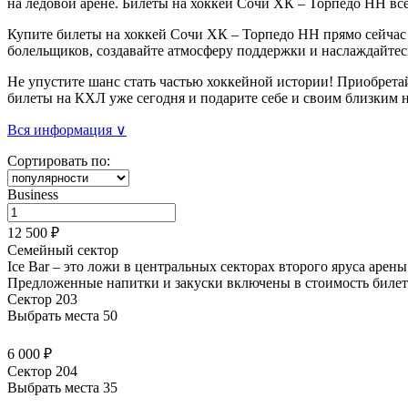
на ледовой арене. Билеты на хоккей Сочи ХК – Торпедо НН все
Купите билеты на хоккей Сочи ХК – Торпедо НН прямо сейчас 
болельщиков, создавайте атмосферу поддержки и наслаждайтес
Не упустите шанс стать частью хоккейной истории! Приобрета
билеты на КХЛ уже сегодня и подарите себе и своим близким 
Вся информация ∨
Сортировать по:
Business
12 500 ₽
Семейный сектор
Ice Bar – это ложи в центральных секторах второго яруса арен
Предложенные напитки и закуски
включены в стоимость билет
Сектор 203
Выбрать места
50
6 000 ₽
Сектор 204
Выбрать места
35