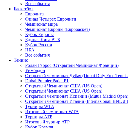
Все события
Баскетбол
Евролига
Финал Четырех Евролиги
Чемпионат мира
Чемпионат Европы (Евробаскет)
Кубок Европы
Единая Лига ВТБ
Кубок России
НБА
Все события
Теннис
Ролан Гаррос (Открытый Чемпионат Франции)
Уимблдон
Открытый чемпионат Дубая (Dubai Duty Free Tennis
Dubai Premier Padel P1
Открытый Чемпионат США (US Open)
Открытый Чемпионат США (US Open)
Открытый чемпионат Испании (Mutua Madrid Open
Открытый чемпионат Италии (Internazionali BNL d’It
Турниры WTA
Итоговый чемпионат WTA
Турниры ATP
Итоговый турнир ATP
Кубок Кремля