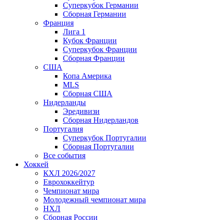
Суперкубок Германии
Сборная Германии
Франция
Лига 1
Кубок Франции
Суперкубок Франции
Сборная Франции
США
Копа Америка
MLS
Сборная США
Нидерланды
Эредивизи
Сборная Нидерландов
Португалия
Суперкубок Португалии
Сборная Португалии
Все события
Хоккей
КХЛ 2026/2027
Еврохоккейтур
Чемпионат мира
Молодежный чемпионат мира
НХЛ
Сборная России