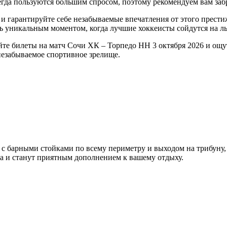
гда пользуются большим спросом, поэтому рекомендуем вам забр
и гарантируйте себе незабываемые впечатления от этого прести
ь уникальным моментом, когда лучшие хоккеисты сойдутся на ль
йте билеты на матч Сочи ХК – Торпедо НН 3 октября 2026 и ощут
незабываемое спортивное зрелище.
ы с барными стойками по всему периметру и выходом на трибуну,
а
и станут приятным дополнением к вашему отдыху.