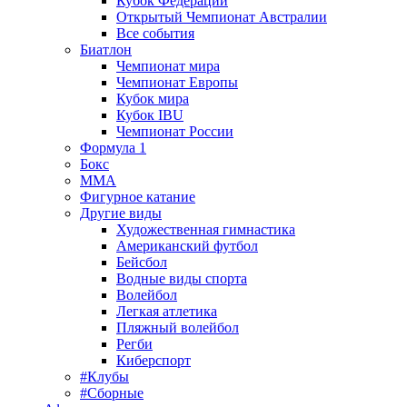
Кубок Федерации
Открытый Чемпионат Австралии
Все события
Биатлон
Чемпионат мира
Чемпионат Европы
Кубок мира
Кубок IBU
Чемпионат России
Формула 1
Бокс
MMA
Фигурное катание
Другие виды
Художественная гимнастика
Американский футбол
Бейсбол
Водные виды спорта
Волейбол
Легкая атлетика
Пляжный волейбол
Регби
Киберспорт
#Клубы
#Сборные