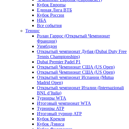
Кубок Европы
Единая Лига ВТБ
Кубок России
НБА
Все события
Теннис
Ролан Гаррос (Открытый Чемпионат
Франции)
Уимблдон
Открытый чемпионат Дубая (Dubai Duty Free
Tennis Championships)
Dubai Premier Padel P1
Открытый Чемпионат США (US Open)
Открытый Чемпионат США (US Open)
Открытый чемпионат Испании (Mutua
Madrid Open)
Открытый чемпионат Италии (Internazionali
BNL d’Italia)
Турниры WTA
Итоговый чемпионат WTA
Турниры ATP
Итоговый турнир ATP
Кубок Кремля
Кубок Дэвиса