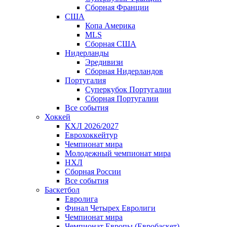
Сборная Франции
США
Копа Америка
MLS
Сборная США
Нидерланды
Эредивизи
Сборная Нидерландов
Португалия
Суперкубок Португалии
Сборная Португалии
Все события
Хоккей
КХЛ 2026/2027
Еврохоккейтур
Чемпионат мира
Молодежный чемпионат мира
НХЛ
Сборная России
Все события
Баскетбол
Евролига
Финал Четырех Евролиги
Чемпионат мира
Чемпионат Европы (Евробаскет)