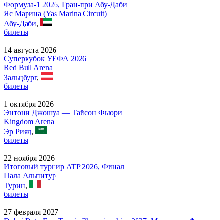
Формула-1 2026, Гран-при Абу-Даби
Яс Марина (Yas Marina Circuit)
Абу-Даби
,
билеты
14 августа 2026
Суперкубок УЕФА 2026
Red Bull Arena
Зальцбург
,
билеты
1 октября 2026
Энтони Джошуа — Тайсон Фьюри
Kingdom Arena
Эр Рияд
,
билеты
22 ноября 2026
Итоговый турнир ATP 2026, Финал
Пала Альпитур
Турин
,
билеты
27 февраля 2027