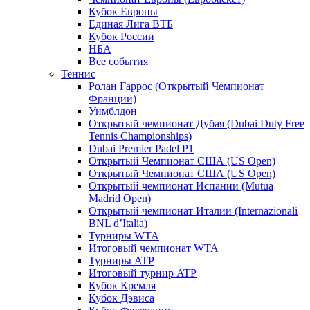
Кубок Европы
Единая Лига ВТБ
Кубок России
НБА
Все события
Теннис
Ролан Гаррос (Открытый Чемпионат
Франции)
Уимблдон
Открытый чемпионат Дубая (Dubai Duty Free
Tennis Championships)
Dubai Premier Padel P1
Открытый Чемпионат США (US Open)
Открытый Чемпионат США (US Open)
Открытый чемпионат Испании (Mutua
Madrid Open)
Открытый чемпионат Италии (Internazionali
BNL d’Italia)
Турниры WTA
Итоговый чемпионат WTA
Турниры ATP
Итоговый турнир ATP
Кубок Кремля
Кубок Дэвиса