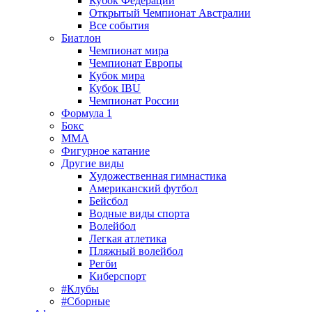
Кубок Федерации
Открытый Чемпионат Австралии
Все события
Биатлон
Чемпионат мира
Чемпионат Европы
Кубок мира
Кубок IBU
Чемпионат России
Формула 1
Бокс
MMA
Фигурное катание
Другие виды
Художественная гимнастика
Американский футбол
Бейсбол
Водные виды спорта
Волейбол
Легкая атлетика
Пляжный волейбол
Регби
Киберспорт
#Клубы
#Сборные