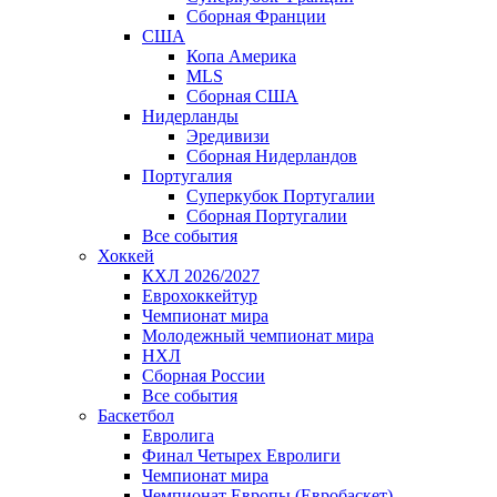
Сборная Франции
США
Копа Америка
MLS
Сборная США
Нидерланды
Эредивизи
Сборная Нидерландов
Португалия
Суперкубок Португалии
Сборная Португалии
Все события
Хоккей
КХЛ 2026/2027
Еврохоккейтур
Чемпионат мира
Молодежный чемпионат мира
НХЛ
Сборная России
Все события
Баскетбол
Евролига
Финал Четырех Евролиги
Чемпионат мира
Чемпионат Европы (Евробаскет)