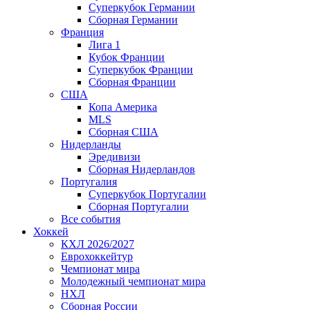
Суперкубок Германии
Сборная Германии
Франция
Лига 1
Кубок Франции
Суперкубок Франции
Сборная Франции
США
Копа Америка
MLS
Сборная США
Нидерланды
Эредивизи
Сборная Нидерландов
Португалия
Суперкубок Португалии
Сборная Португалии
Все события
Хоккей
КХЛ 2026/2027
Еврохоккейтур
Чемпионат мира
Молодежный чемпионат мира
НХЛ
Сборная России