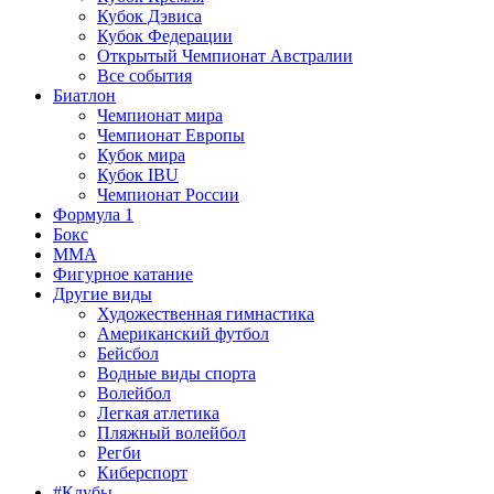
Кубок Дэвиса
Кубок Федерации
Открытый Чемпионат Австралии
Все события
Биатлон
Чемпионат мира
Чемпионат Европы
Кубок мира
Кубок IBU
Чемпионат России
Формула 1
Бокс
MMA
Фигурное катание
Другие виды
Художественная гимнастика
Американский футбол
Бейсбол
Водные виды спорта
Волейбол
Легкая атлетика
Пляжный волейбол
Регби
Киберспорт
#Клубы