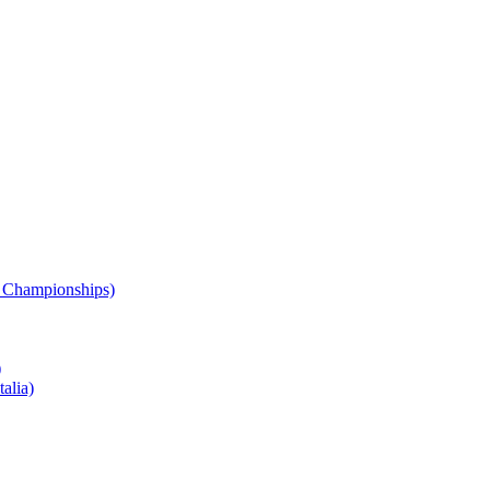
 Championships)
)
alia)