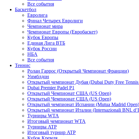
Все события
Баскетбол
Евролига
Финал Четырех Евролиги
Чемпионат мира
Чемпионат Европы (Евробаскет)
Кубок Европы
Единая Лига ВТБ
Кубок России
НБА
Все события
Теннис
Ролан Гаррос (Открытый Чемпионат Франции)
Уимблдон
Открытый чемпионат Дубая (Dubai Duty Free Tennis
Dubai Premier Padel P1
Открытый Чемпионат США (US Open)
Открытый Чемпионат США (US Open)
Открытый чемпионат Испании (Mutua Madrid Open
Открытый чемпионат Италии (Internazionali BNL d’It
Турниры WTA
Итоговый чемпионат WTA
Турниры ATP
Итоговый турнир ATP
Кубок Кремля