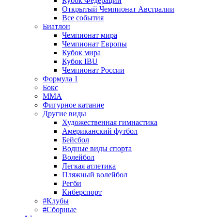
Кубок Федерации
Открытый Чемпионат Австралии
Все события
Биатлон
Чемпионат мира
Чемпионат Европы
Кубок мира
Кубок IBU
Чемпионат России
Формула 1
Бокс
MMA
Фигурное катание
Другие виды
Художественная гимнастика
Американский футбол
Бейсбол
Водные виды спорта
Волейбол
Легкая атлетика
Пляжный волейбол
Регби
Киберспорт
#Клубы
#Сборные