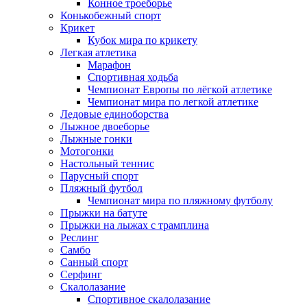
Конное троеборье
Конькобежный спорт
Крикет
Кубок мира по крикету
Легкая атлетика
Марафон
Спортивная ходьба
Чемпионат Европы по лёгкой атлетике
Чемпионат мира по легкой атлетике
Ледовые единоборства
Лыжное двоеборье
Лыжные гонки
Мотогонки
Настольный теннис
Парусный спорт
Пляжный футбол
Чемпионат мира по пляжному футболу
Прыжки на батуте
Прыжки на лыжах с трамплина
Реслинг
Самбо
Санный спорт
Серфинг
Скалолазание
Спортивное скалолазание