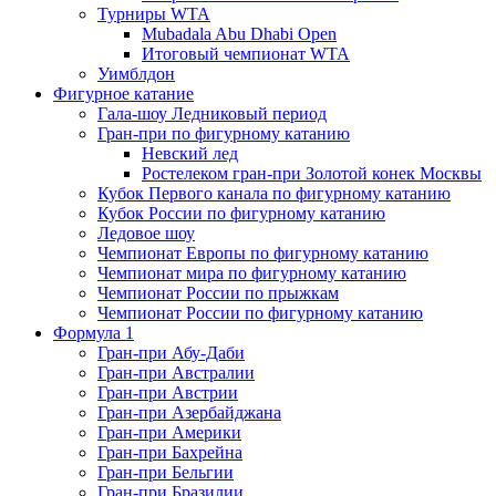
Турниры WTA
Mubadala Abu Dhabi Open
Итоговый чемпионат WTA
Уимблдон
Фигурное катание
Гала-шоу Ледниковый период
Гран-при по фигурному катанию
Невский лед
Ростелеком гран-при Золотой конек Москвы
Кубок Первого канала по фигурному катанию
Кубок России по фигурному катанию
Ледовое шоу
Чемпионат Европы по фигурному катанию
Чемпионат мира по фигурному катанию
Чемпионат России по прыжкам
Чемпионат России по фигурному катанию
Формула 1
Гран-при Абу-Даби
Гран-при Австралии
Гран-при Австрии
Гран-при Азербайджана
Гран-при Америки
Гран-при Бахрейна
Гран-при Бельгии
Гран-при Бразилии