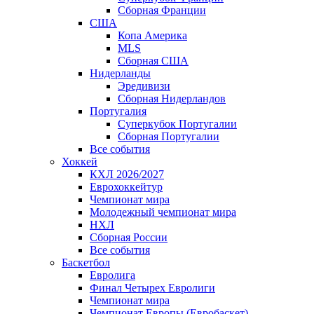
Сборная Франции
США
Копа Америка
MLS
Сборная США
Нидерланды
Эредивизи
Сборная Нидерландов
Португалия
Суперкубок Португалии
Сборная Португалии
Все события
Хоккей
КХЛ 2026/2027
Еврохоккейтур
Чемпионат мира
Молодежный чемпионат мира
НХЛ
Сборная России
Все события
Баскетбол
Евролига
Финал Четырех Евролиги
Чемпионат мира
Чемпионат Европы (Евробаскет)