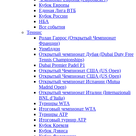
Кубок Европы
Единая Лига ВТБ
Кубок России
НБА
Все события
Теннис
Ролан Гаррос (Открытый Чемпионат
Франции)
Уимблдон
Открытый чемпионат Дубая (Dubai Duty Free
Tennis Championships)
Dubai Premier Padel P1
Открытый Чемпионат США (US Open)
Открытый Чемпионат США (US Open)
Открытый чемпионат Испании (Mutua
Madrid Open)
Открытый чемпионат Италии (Internazionali
BNL d’Italia)
Турниры WTA
Итоговый чемпионат WTA
Турниры ATP
Итоговый турнир ATP
Кубок Кремля
Кубок Дэвиса