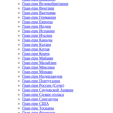
Гран-при Великобритании
Гран-при Венгрии
Гран-при Вьетнама
Гран-при Германии
Гран-при Европы
Гран-при Индии
Гран-при Испании
Гран-при Италии
Гран-при Канады
Гран-при Катара
Гран-при Китая
Гран-при Кореи
Гран-при Майами
Гран-при Малайзии
Гран-при Мексики
Гран-при Монако
Гран-при Нидерландов
Гран-при Португалии
Гран-при России (Сочи)
Гран-при Саудовской Аравии
Гран-при Сизарс-пэласа
Гран-при Сингапура
Гран-при США
Гран-при Тосканы
Гран-при Франции