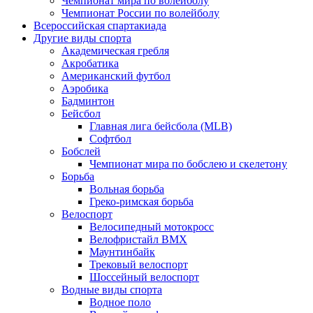
Чемпионат мира по волейболу
Чемпионат России по волейболу
Всероссийская спартакиада
Другие виды спорта
Академическая гребля
Акробатика
Американский футбол
Аэробика
Бадминтон
Бейсбол
Главная лига бейсбола (MLB)
Софтбол
Бобслей
Чемпионат мира по бобслею и скелетону
Борьба
Вольная борьба
Греко-римская борьба
Велоспорт
Велосипедный мотокросс
Велофристайл BMX
Маунтинбайк
Трековый велоспорт
Шоссейный велоспорт
Водные виды спорта
Водное поло