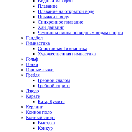
Водный марафон
Плавание
Плавание на открытой воде
Прыжки в воду
Синхронное плавание
Хай-дайвинг
Чемпионат мира по водным видам спорта
Гандбол
Гимнастика
Спортивная Гимнастика
Художественная гимнастика
Гольф
Гонки
Горные лыжи
Гребля
Гребной слалом
Гребной спринт
Дзюдо
Карате
Ката, Кумитэ
Керлинг
Конное поло
Конный спорт
Выездка
Конкур