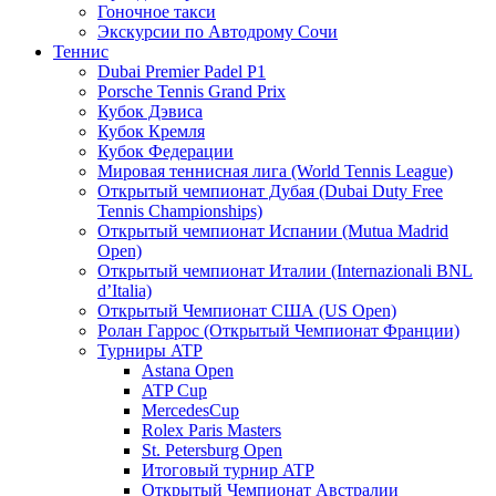
Гоночное такси
Экскурсии по Автодрому Сочи
Теннис
Dubai Premier Padel P1
Porsche Tennis Grand Prix
Кубок Дэвиса
Кубок Кремля
Кубок Федерации
Мировая теннисная лига (World Tennis League)
Открытый чемпионат Дубая (Dubai Duty Free
Tennis Championships)
Открытый чемпионат Испании (Mutua Madrid
Open)
Открытый чемпионат Италии (Internazionali BNL
d’Italia)
Открытый Чемпионат США (US Open)
Ролан Гаррос (Открытый Чемпионат Франции)
Турниры ATP
Astana Open
ATP Cup
MercedesCup
Rolex Paris Masters
St. Petersburg Open
Итоговый турнир ATP
Открытый Чемпионат Австралии