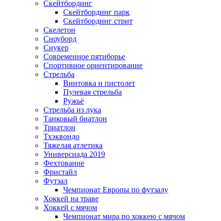
Скейтбординг
Скейтбординг парк
Скейтбординг стрит
Скелетон
Сноуборд
Снукер
Современное пятиборье
Спортивное ориентирование
Стрельба
Винтовка и пистолет
Пулевая стрельба
Ружьё
Стрельба из лука
Танковый биатлон
Триатлон
Тхэквондо
Тяжелая атлетика
Универсиада 2019
Фехтование
Фристайл
Футзал
Чемпионат Европы по футзалу
Хоккей на траве
Хоккей с мячом
Чемпионат мира по хоккею с мячом