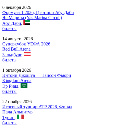
6 декабря 2026
Формула-1 2026, Гран-при Абу-Даби
Яс Марина (Yas Marina Circuit)
Абу-Даби
,
билеты
14 августа 2026
Суперкубок УЕФА 2026
Red Bull Arena
Зальцбург
,
билеты
1 октября 2026
Энтони Джошуа — Тайсон Фьюри
Kingdom Arena
Эр Рияд
,
билеты
22 ноября 2026
Итоговый турнир ATP 2026, Финал
Пала Альпитур
Турин
,
билеты