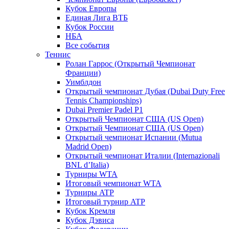
Кубок Европы
Единая Лига ВТБ
Кубок России
НБА
Все события
Теннис
Ролан Гаррос (Открытый Чемпионат
Франции)
Уимблдон
Открытый чемпионат Дубая (Dubai Duty Free
Tennis Championships)
Dubai Premier Padel P1
Открытый Чемпионат США (US Open)
Открытый Чемпионат США (US Open)
Открытый чемпионат Испании (Mutua
Madrid Open)
Открытый чемпионат Италии (Internazionali
BNL d’Italia)
Турниры WTA
Итоговый чемпионат WTA
Турниры ATP
Итоговый турнир ATP
Кубок Кремля
Кубок Дэвиса