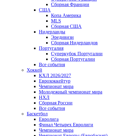
Сборная Франции
США
Копа Америка
MLS
Сборная США
Нидерланды
Эредивизи
Сборная Нидерландов
Португалия
Суперкубок Португалии
Сборная Португалии
Все события
Хоккей
КХЛ 2026/2027
Еврохоккейтур
Чемпионат мира
Молодежный чемпионат мира
НХЛ
Сборная России
Все события
Баскетбол
Евролига
Финал Четырех Евролиги
Чемпионат мира
Чемпионат Европы (Евробаскет)