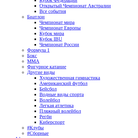
Кубок Федерации
Открытый Чемпионат Австралии
Все события
Биатлон
Чемпионат мира
Чемпионат Европы
Кубок мира
Кубок IBU
Чемпионат России
Формула 1
Бокс
MMA
Фигурное катание
Другие виды
Художественная гимнастика
Американский футбол
Бейсбол
Водные виды спорта
Волейбол
Легкая атлетика
Пляжный волейбол
Регби
Киберспорт
#Клубы
#Сборные