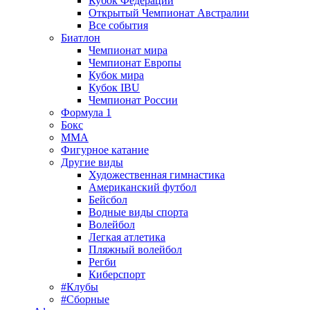
Кубок Федерации
Открытый Чемпионат Австралии
Все события
Биатлон
Чемпионат мира
Чемпионат Европы
Кубок мира
Кубок IBU
Чемпионат России
Формула 1
Бокс
MMA
Фигурное катание
Другие виды
Художественная гимнастика
Американский футбол
Бейсбол
Водные виды спорта
Волейбол
Легкая атлетика
Пляжный волейбол
Регби
Киберспорт
#Клубы
#Сборные