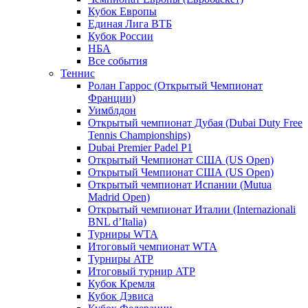
Кубок Европы
Единая Лига ВТБ
Кубок России
НБА
Все события
Теннис
Ролан Гаррос (Открытый Чемпионат
Франции)
Уимблдон
Открытый чемпионат Дубая (Dubai Duty Free
Tennis Championships)
Dubai Premier Padel P1
Открытый Чемпионат США (US Open)
Открытый Чемпионат США (US Open)
Открытый чемпионат Испании (Mutua
Madrid Open)
Открытый чемпионат Италии (Internazionali
BNL d’Italia)
Турниры WTA
Итоговый чемпионат WTA
Турниры ATP
Итоговый турнир ATP
Кубок Кремля
Кубок Дэвиса