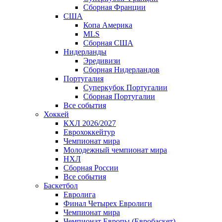
Сборная Франции
США
Копа Америка
MLS
Сборная США
Нидерланды
Эредивизи
Сборная Нидерландов
Португалия
Суперкубок Португалии
Сборная Португалии
Все события
Хоккей
КХЛ 2026/2027
Еврохоккейтур
Чемпионат мира
Молодежный чемпионат мира
НХЛ
Сборная России
Все события
Баскетбол
Евролига
Финал Четырех Евролиги
Чемпионат мира
Чемпионат Европы (Евробаскет)